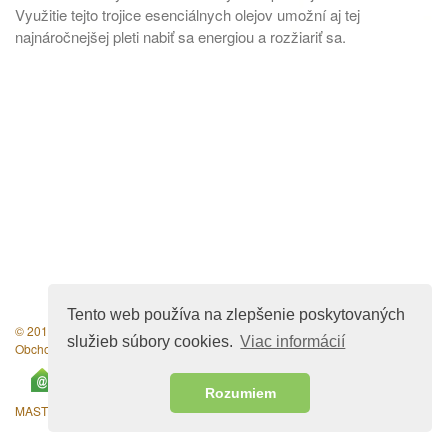
Využitie tejto trojice esenciálnych olejov umožní aj tej
najnáročnejšej pleti nabiť sa energiou a rozžiariť sa.
Tento web používa na zlepšenie poskytovaných
© 2010-2026 Štúdio krásy Mary Cohr
služieb súbory cookies.
Viac informácií
Obchodné podmienky
Rozumiem
MASTERS COLORS
|
FR
|
EN
|
ES
|
RU
|
DE
|
CZ