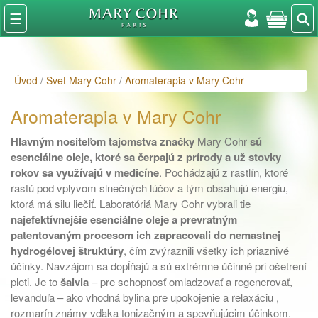
⚲
☰
Úvod
/
Svet Mary Cohr
/
Aromaterapia v Mary Cohr
Aromaterapia v Mary Cohr
Hlavným nositeľom tajomstva značky
Mary Cohr
sú
esenciálne oleje, ktoré sa čerpajú z prírody a už stovky
rokov sa využívajú v medicíne
. Pochádzajú z rastlín, ktoré
rastú pod vplyvom slnečných lúčov a tým obsahujú energiu,
ktorá má silu liečiť. Laboratóriá Mary Cohr vybrali tie
najefektívnejšie esenciálne oleje a prevratným
patentovaným procesom ich zapracovali do nemastnej
hydrogélovej štruktúry
, čím zvýraznili všetky ich priaznivé
účinky. Navzájom sa dopĺňajú a sú extrémne účinné pri ošetrení
pleti. Je to
šalvia
– pre schopnosť omladzovať a regenerovať,
levanduľa – ako vhodná bylina pre upokojenie a relaxáciu ,
rozmarín známy vďaka tonizačným a spevňujúcim účinkom.