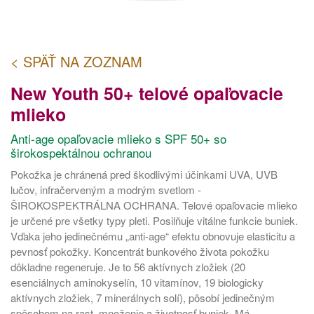
< SPÄŤ NA ZOZNAM
New Youth 50+ telové opaľovacie
mlieko
Anti-age opaľovacie mlieko s SPF 50+ so
širokospektálnou ochranou
Pokožka je chránená pred škodlivými účinkami UVA, UVB
lučov, infračerveným a modrým svetlom -
ŠIROKOSPEKTRÁLNA OCHRANA. Telové opaľovacie mlieko
je určené pre všetky typy pleti. Posilňuje vitálne funkcie buniek.
Vďaka jeho jedinečnému „anti-age“ efektu obnovuje elasticitu a
pevnosť pokožky. Koncentrát bunkového života pokožku
dôkladne regeneruje. Je to 56 aktívnych zložiek (20
esenciálnych aminokyselín, 10 vitamínov, 19 biologicky
aktívnych zložiek, 7 minerálnych solí), pôsobí jedinečným
spôsobom na rast, množenie a životnosť buniek. Má