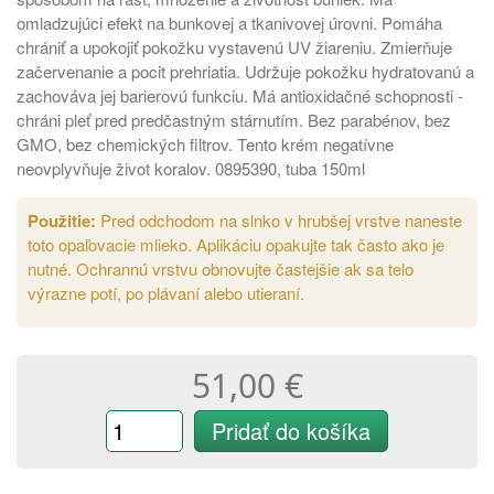
omladzujúci efekt na bunkovej a tkanivovej úrovni. Pomáha
chrániť a upokojiť pokožku vystavenú UV žiareniu. Zmierňuje
začervenanie a pocit prehriatia. Udržuje pokožku hydratovanú a
zachováva jej barierovú funkciu. Má antioxidačné schopnosti -
chráni pleť pred predčastným stárnutím. Bez parabénov, bez
GMO, bez chemických filtrov. Tento krém negatívne
neovplyvňuje život koralov. 0895390, tuba 150ml
Použitie:
Pred odchodom na slnko v hrubšej vrstve naneste
toto opaľovacie mlieko. Aplikáciu opakujte tak často ako je
nutné. Ochrannú vrstvu obnovujte častejšie ak sa telo
výrazne potí, po plávaní alebo utieraní.
51,00 €
Pridať do košíka