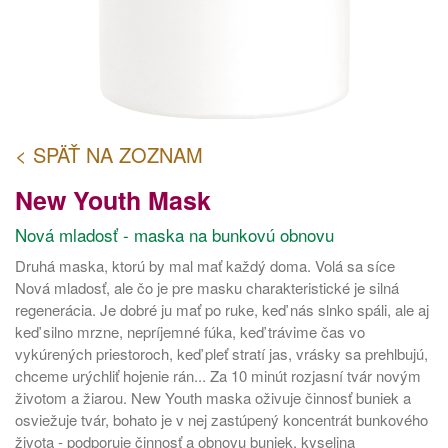
< SPÄŤ NA ZOZNAM
New Youth Mask
Nová mladosť - maska na bunkovú obnovu
Druhá maska, ktorú by mal mať každý doma. Volá sa síce
Nová mladosť, ale čo je pre masku charakteristické je silná
regenerácia. Je dobré ju mať po ruke, keď nás slnko spáli, ale aj
keď silno mrzne, nepríjemné fúka, keď trávime čas vo
vykúrených priestoroch, keď pleť stratí jas, vrásky sa prehlbujú,
chceme urýchliť hojenie rán... Za 10 minút rozjasní tvár novým
životom a žiarou. New Youth maska oživuje činnosť buniek a
osviežuje tvár, bohato je v nej zastúpený koncentrát bunkového
života - podporuje činnosť a obnovu buniek, kyselina