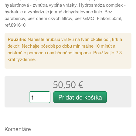
hyalurónová - zvnútra vypĺňa vrásky. Hydrosmóza complex -
hydratuje a vyhladzuje jemné dehydratované línie. Bez
parabénov, bez chemických filtrov, bez GMO. Flakón:50ml,
ref.891610
Použitie:
Naneste hrubšiu vrstvu na tvár, okolie očí, krk a
dekolt. Nechajte pôsobiť po dobu minimálne 10 minút a
odstráňte pomocou navlhčeného tampóna. Používajte 2-3
krát týždenne.
50,50 €
Pridať do košíka
Komentáre