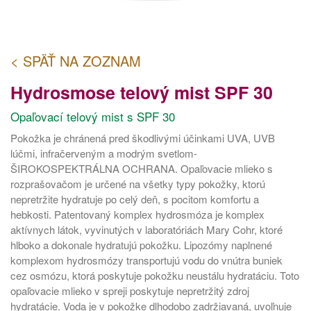
< SPÄŤ NA ZOZNAM
Hydrosmose telový mist SPF 30
Opaľovací telový mist s SPF 30
Pokožka je chránená pred škodlivými účinkami UVA, UVB
lúčmi, infračerveným a modrým svetlom-
ŠIROKOSPEKTRÁLNA OCHRANA. Opaľovacie mlieko s
rozprašovačom je určené na všetky typy pokožky, ktorú
nepretržite hydratuje po celý deň, s pocitom komfortu a
hebkosti. Patentovaný komplex hydrosmóza je komplex
aktívnych látok, vyvinutých v laboratóriách Mary Cohr, ktoré
hlboko a dokonale hydratujú pokožku. Lipozómy naplnené
komplexom hydrosmózy transportujú vodu do vnútra buniek
cez osmózu, ktorá poskytuje pokožku neustálu hydratáciu. Toto
opaľovacie mlieko v spreji poskytuje nepretržitý zdroj
hydratácie. Voda je v pokožke dlhodobo zadržiavaná, uvoľnuje