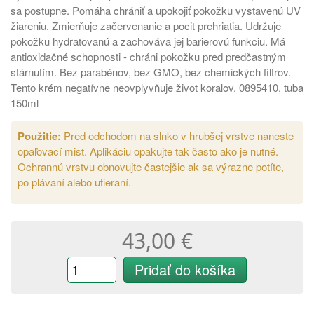
sa postupne. Pomáha chrániť a upokojiť pokožku vystavenú UV
žiareniu. Zmierňuje začervenanie a pocit prehriatia. Udržuje
pokožku hydratovanú a zachováva jej barierovú funkciu. Má
antioxidačné schopnosti - chráni pokožku pred predčastným
stárnutím. Bez parabénov, bez GMO, bez chemických filtrov.
Tento krém negatívne neovplyvňuje život koralov. 0895410, tuba
150ml
Použitie:
Pred odchodom na slnko v hrubšej vrstve naneste
opaľovací mist. Aplikáciu opakujte tak často ako je nutné.
Ochrannú vrstvu obnovujte častejšie ak sa výrazne potíte,
po plávaní alebo utieraní.
43,00 €
Pridať do košíka