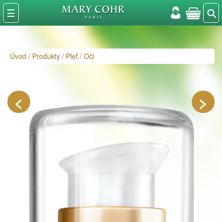
⚲
☰
Úvod
/
Produkty
/
Pleť
/
Oči
<
>