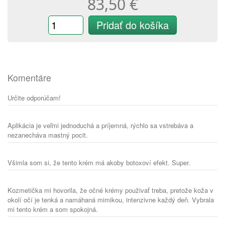
83,50 €
Pridať do košíka
Komentáre
Určite odporúčam!
Aplikácia je veľmi jednoduchá a príjemná, rýchlo sa vstrebáva a
nezanecháva mastný pocit.
Všimla som si, že tento krém má akoby botoxoví efekt. Super.
Kozmetička mi hovorila, že očné krémy použivať treba, pretože koža v
okolí očí je tenká a namáhaná mimikou, intenzivne každý deň. Vybrala
mi tento krém a som spokojná.