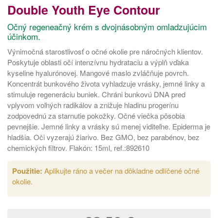
Double Youth Eye Contour
Očný regeneačný krém s dvojnásobným omladzujúcim
účinkom.
Výnimočná starostlivosť o očné okolie pre náročných klientov.
Poskytuje oblasti očí intenzívnu hydrataciu a výplň vďaka
kyseline hyalurónovej. Mangové maslo zvláčňuje povrch.
Koncentrát bunkového života vyhladzuje vrásky, jemné linky a
stimuluje regeneráciu buniek. Chráni bunkovú DNA pred
vplyvom voľných radikálov a znižuje hladinu progerínu
zodpovednú za starnutie pokožky. Očné viečka pôsobia
pevnejšie. Jemné linky a vrásky sú menej viditeľne. Epiderma je
hladšia. Oči vyzerajú žiarivo. Bez GMO, bez parabénov, bez
chemických filtrov. Flakón: 15ml, ref.:892610
Použitie:
Aplikujte ráno a večer na dôkladne odlíčené očné
okolie.